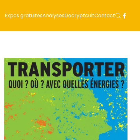
Expos gratuites
Analyses
Decryptcult
Contact