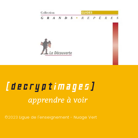
©2023
Ligue de l'enseignement
-
Nuage Vert