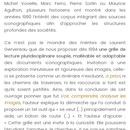
Michel Vovelle, Marc Ferro, Pierre Sorlin ou Maurice
Agulhon, plusieurs historiens ont montré dans les
années 1990 l’intérêt des corpus intégrant des sources
iconographiques afin d’approcher les structures
profondes des sociétés.
Ce n’est pas le moindre des mérites de Laurent
Gervereau que de nous proposer dès 1994
une grille de
lecture pluridisciplinaire souple, malléable et adaptable
des documents iconographiques. Invitation à une
exploration minutieuse et rigoureuse des images, celle-
ci se présente comme un itinéraire n’excluant,
a priori
, ni
les chemins de traverses, ni les raccourcis si tant est
qu’ils soient justifiés. Ainsi, dans la conclusion de cet
ouvrage pionnier que fut
Voir, comprendre, analyser les
images
, l’auteur explique la démarche qui l’a conduit à
proposer un tel outil qui « se veut (…) principalement une
aide, un bâton de route (…) ». Et l’auteur d’ajouter :
« Cette grille est une invite à la curiosité. Elle poussera
l’étudiant, l’amateur, le chercheur, à ne pas se satisfaire